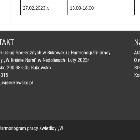
27.02.2023 r.
13.00-16.00
TAKT
N
m Usług Społecznych w Bukowsku | Harmonogram pracy
Ak
cy „W Krainie Narni” w Nadolanach- Luty 2023r.
O 
ko 290 38-505 Bukowsko
BI
4015
Ko
 cus@bukowsko.pl
armonogram pracy świetlicy „W