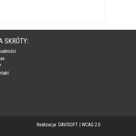
A SKRÓTY:
tualności
nas
P
ntakt
Realizacja:
DAVISOFT
|
WCAG 2.0