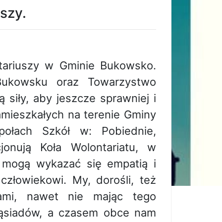
szy.
tariuszy w Gminie Bukowsko.
ukowsku oraz Towarzystwo
 siły, aby jeszcze sprawniej i
amieszkałych na terenie Gminy
ołach Szkół w: Pobiednie,
onują Koła Wolontariatu, w
y mogą wykazać się empatią i
złowiekowi. My, dorośli, też
zami, nawet nie mając tego
 sąsiadów, a czasem obce nam