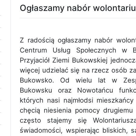
Ogłaszamy nabór wolontariu
Z radością ogłaszamy nabór wolon
Centrum Usług Społecznych w B
Przyjaciół Ziemi Bukowskiej jednoczą
więcej udzielać się na rzecz osób z
Bukowsko. Od wielu lat w Zesp
Bukowsku oraz Nowotańcu funkcj
których nasi najmłodsi mieszkańc
chęcią niesienia pomocy drugiemu c
często stajemy się Wolontarius
świadomości, wspierając bliskich,