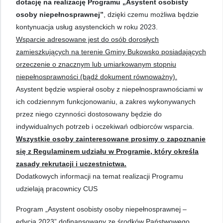
dotację na realizację Programu „Asystent osobisty
osoby niepełnosprawnej”
, dzięki czemu możliwa będzie
kontynuacja usług asystenckich w roku 2023.
Wsparcie adresowane jest do osób dorosłych
zamieszkujących na terenie Gminy Bukowsko posiadających
orzeczenie o znacznym lub umiarkowanym stopniu
niepełnosprawności (bądź dokument równoważny).
Asystent będzie wspierał osoby z niepełnosprawnościami w
ich codziennym funkcjonowaniu, a zakres wykonywanych
przez niego czynności dostosowany będzie do
indywidualnych potrzeb i oczekiwań odbiorców wsparcia.
Wszystkie osoby zainteresowane prosimy o zapoznanie
się z Regulaminem udziału w Programie, który określa
zasady rekrutacji i uczestnictwa.
Dodatkowych informacji na temat realizacji Programu
udzielają pracownicy CUS
Program „Asystent osobisty osoby niepełnosprawnej –
edycja 2023” dofinansowany ze środków Państwowego