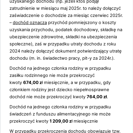
uzyskanego dochodu (np. jeżeli ktoś podjął
zatrudnienie w miesiącu maj 2025r. to należy dołączyć
zaświadczenie o dochodzie za miesiąc czerwiec 2025r.
–
dochód oznacza
przychód pomniejszony o koszty
uzyskania przychodu, podatek dochodowy, składkę na
ubezpieczenie zdrowotne, składki na ubezpieczenia
społeczne), zaś w przypadku utraty dochodu z roku
2024 należy dołączyć dokument potwierdzający utratę
dochodu (m. in. świadectwo pracy, pit-y za 2024r.).
Do
chód na jednego członka rodziny w przypadku
zasiłku rodzinnego nie może przekroczyć
kwoty
674,00 z
ł miesięcznie,
a
w przypadku, gdy
członkiem rodziny jest dziecko niepełnosprawne
dochód nie może przekroczyć kwoty
764,00 zł
.
Do
chód na jednego członka rodziny w przypadku
świadczeń z funduszu alimentacyjnego nie może
przekroczyć kwoty
1 209,00 z
ł miesięcznie
W przypadku przekroczenia dochodu obowiązuje tzw.