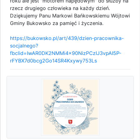
roku ale jest "motorem napędowym" do służby na
rzecz drugiego człowieka na każdy dzień.
Dziękujemy Panu Markowi Bańkowskiemu Wójtowi
Gminy Bukowsko za pamięć i życzenia.
https://bukowsko.pl/art/439/dzien-pracownika-
socjalnego?
fbclid=IwAR0DK2NMMi4x90NizPCzIJ3vpAI5P-
rFYBX7d0bcg2Go14SR4Kxywy753Ls