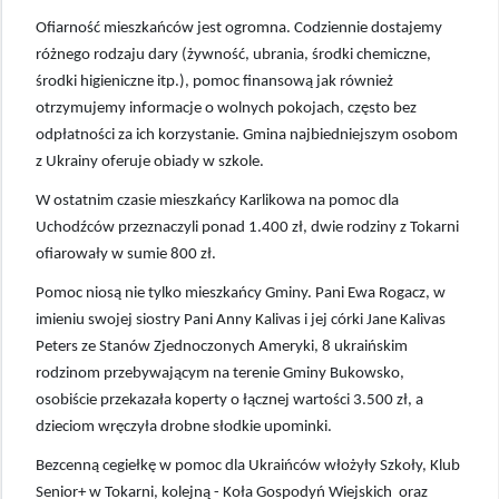
Ofiarność mieszkańców jest ogromna. Codziennie dostajemy
różnego rodzaju dary (żywność, ubrania, środki chemiczne,
środki higieniczne itp.), pomoc finansową jak również
otrzymujemy informacje o wolnych pokojach, często bez
odpłatności za ich korzystanie. Gmina najbiedniejszym osobom
z Ukrainy oferuje obiady w szkole.
W ostatnim czasie mieszkańcy Karlikowa na pomoc dla
Uchodźców przeznaczyli ponad 1.400 zł, dwie rodziny z Tokarni
ofiarowały w sumie 800 zł.
Pomoc niosą nie tylko mieszkańcy Gminy. Pani Ewa Rogacz, w
imieniu swojej siostry Pani Anny Kalivas i jej córki Jane Kalivas
Peters ze Stanów Zjednoczonych Ameryki, 8 ukraińskim
rodzinom przebywającym na terenie Gminy Bukowsko,
osobiście przekazała koperty o łącznej wartości 3.500 zł, a
dzieciom wręczyła drobne słodkie upominki.
Bezcenną cegiełkę w pomoc dla Ukraińców włożyły Szkoły, Klub
Senior+ w Tokarni, kolejną - Koła Gospodyń Wiejskich oraz