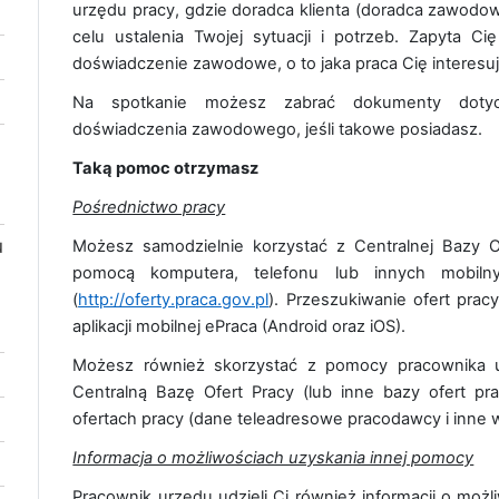
urzędu pracy, gdzie doradca klienta (doradca zawodo
celu ustalenia Twojej sytuacji i potrzeb. Zapyta Ci
doświadczenie zawodowe, o to jaka praca Cię interesuje
Na spotkanie możesz zabrać dokumenty dotycz
doświadczenia zawodowego, jeśli takowe posiadasz.
Taką pomoc otrzymasz
Pośrednictwo pracy
u
Możesz samodzielnie korzystać z Centralnej Bazy O
pomocą komputera, telefonu lub innych mobil
(
http://oferty.praca.gov.pl
). Przeszukiwanie ofert prac
aplikacji mobilnej ePraca (Android oraz iOS).
Możesz również skorzystać z pomocy pracownika u
Centralną Bazę Ofert Pracy (lub inne bazy ofert p
ofertach pracy (dane teleadresowe pracodawcy i inne 
Informacja o możliwościach uzyskania innej pomocy
Pracownik urzędu udzieli Ci również informacji o możl