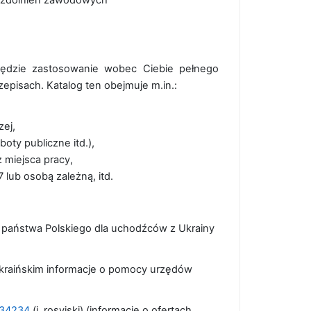
 uzdolnień zawodowych
będzie zastosowanie wobec Ciebie pełnego
episach. Katalog ten obejmuje m.in.:
zej,
oty publiczne itd.),
 miejsca pracy,
 lub osobą zależną, itd.
 państwa Polskiego dla uchodźców z Ukrainy
kraińskim informacje o pomocy urzędów
a-34234
(j. rosyjski) (informacje o ofertach