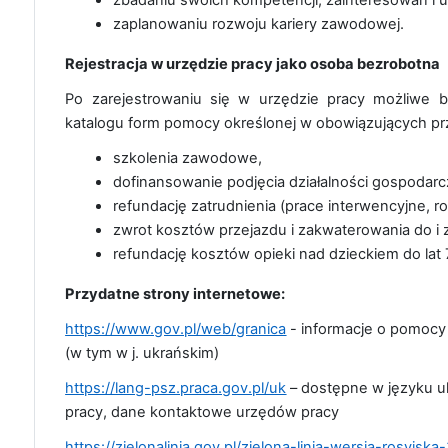
zbadaniu swoich kompetencji, zainteresowań i
zaplanowaniu rozwoju kariery zawodowej.
Rejestracja w urzędzie pracy jako osoba bezrobotna
Po zarejestrowaniu się w urzędzie pracy możliwe 
katalogu form pomocy określonej w obowiązujących prz
szkolenia zawodowe,
dofinansowanie podjęcia działalności gospodarc
refundację zatrudnienia (prace interwencyjne, rob
zwrot kosztów przejazdu i zakwaterowania do i z
refundację kosztów opieki nad dzieckiem do lat 7
Przydatne strony internetowe:
https://www.gov.pl/web/granica
- informacje o pomocy
(w tym w j. ukrańskim)
https://lang-psz.praca.gov.pl/uk
– dostępne w języku u
pracy, dane kontaktowe urzędów pracy
https://zielonalinia.gov.pl/zielona-linia-wersja-rosyjsk